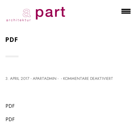
PDF
F
3. APRIL 2017
-
APARTADMIN
-
-
KOMMENTARE DEAKTIVIERT
Ü
R
P
D
PDF
F
PDF