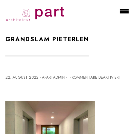
GRANDSLAM PIETERLEN
F
22. AUGUST 2022
-
APARTADMIN
-
-
KOMMENTARE DEAKTIVIERT
Ü
R
G
R
A
N
D
S
L
A