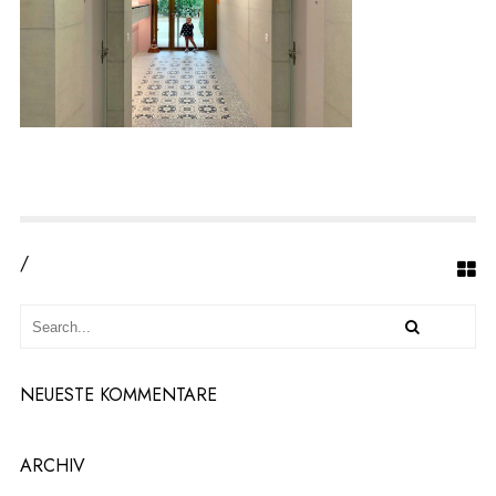
M
P
I
E
T
E
R
L
E
N
/
NEUESTE KOMMENTARE
ARCHIV