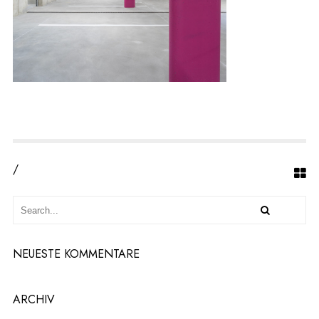
M
P
I
E
T
E
R
L
E
N
/
NEUESTE KOMMENTARE
ARCHIV