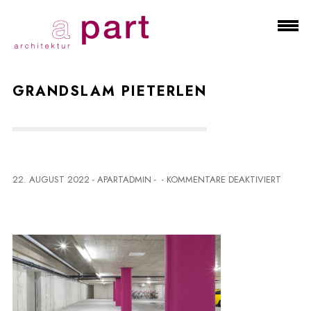
GRANDSLAM PIETERLEN
F
22. AUGUST 2022
-
APARTADMIN
-
-
KOMMENTARE DEAKTIVIERT
Ü
R
G
R
A
N
D
S
L
A