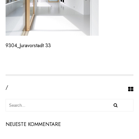
-
2
0
4
8
9304_Juravorstadt 33
/
NEUESTE KOMMENTARE