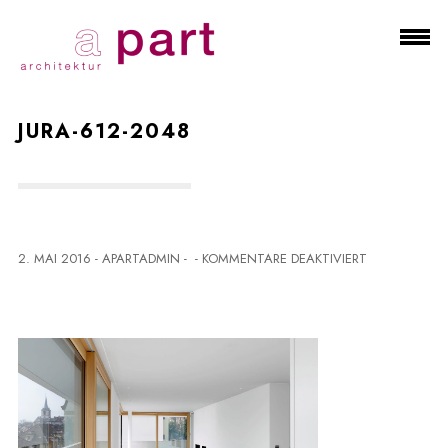
JURA-612-2048
F
2. MAI 2016
-
APARTADMIN
-
-
KOMMENTARE DEAKTIVIERT
Ü
R
J
U
R
A
-
6
1
2