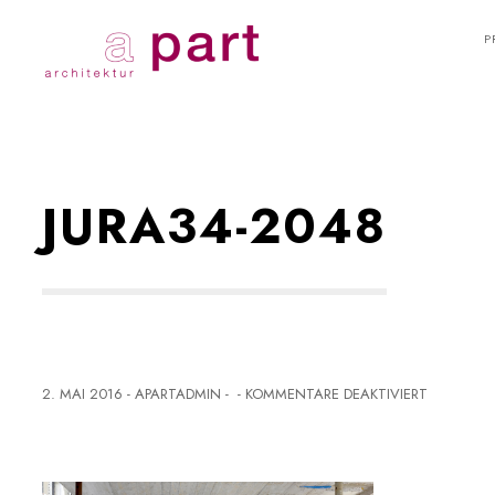
P
JURA34-2048
F
2. MAI 2016
-
APARTADMIN
-
-
KOMMENTARE DEAKTIVIERT
Ü
R
J
U