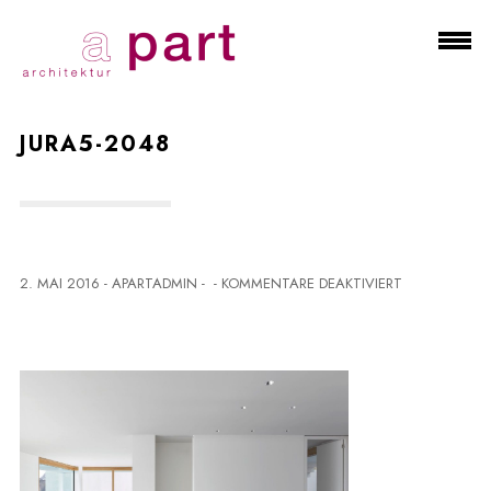
JURA5-2048
F
2. MAI 2016
-
APARTADMIN
-
-
KOMMENTARE DEAKTIVIERT
Ü
R
J
U
R
A
5
-
2
0