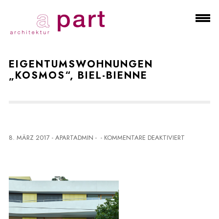
EIGENTUMSWOHNUNGEN
„KOSMOS“, BIEL-BIENNE
F
8. MÄRZ 2017
-
APARTADMIN
-
-
KOMMENTARE DEAKTIVIERT
Ü
R
E
I
G
E
N
T