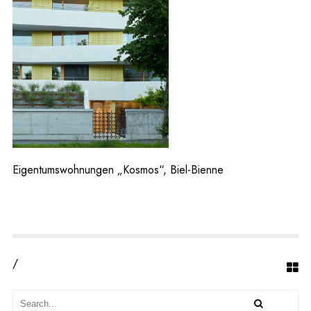
U
M
S
W
O
H
N
U
N
G
E
N
„K
Eigentumswohnungen „Kosmos“, Biel-Bienne
O
S
M
O
S“,
B
I
/
E
L
-
B