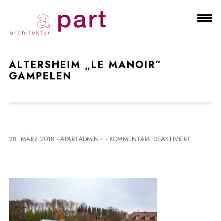
ALTERSHEIM „LE MANOIR”
GAMPELEN
F
28. MÄRZ 2018
-
APARTADMIN
-
-
KOMMENTARE DEAKTIVIERT
Ü
R
A
L
T
E
R
S