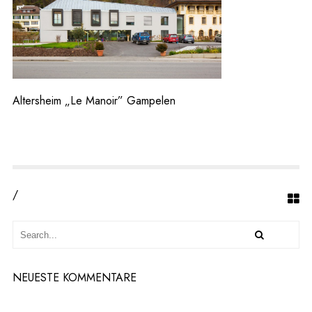
H
E
I
M
„L
E
M
A
Altersheim „Le Manoir” Gampelen
N
O
I
R”
G
A
M
/
P
E
L
E
N
NEUESTE KOMMENTARE