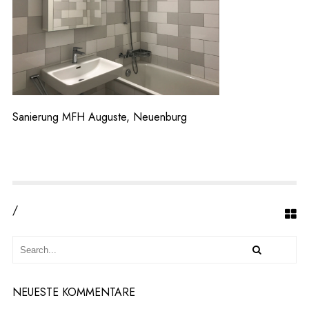
U
N
G
M
F
H
A
U
G
Sanierung MFH Auguste, Neuenburg
U
S
T
E,
N
E
U
/
E
N
B
U
R
G
NEUESTE KOMMENTARE