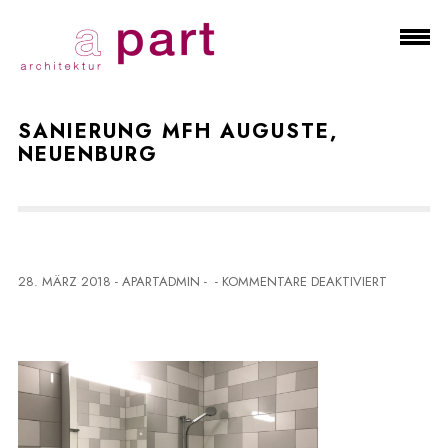
SANIERUNG MFH AUGUSTE,
NEUENBURG
F
28. MÄRZ 2018
-
APARTADMIN
-
-
KOMMENTARE DEAKTIVIERT
Ü
R
S
A
N
I
E
R