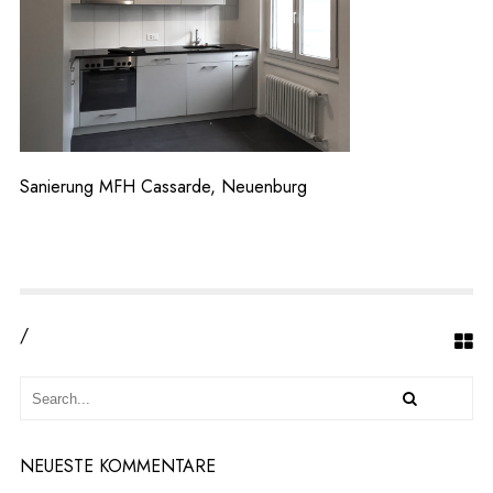
U
N
G
M
F
H
C
A
S
Sanierung MFH Cassarde, Neuenburg
S
A
R
D
E,
N
E
/
U
E
N
B
U
R
NEUESTE KOMMENTARE
G