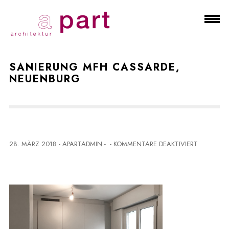
SANIERUNG MFH CASSARDE,
NEUENBURG
F
28. MÄRZ 2018
-
APARTADMIN
-
-
KOMMENTARE DEAKTIVIERT
Ü
R
S
A
N
I
E
R