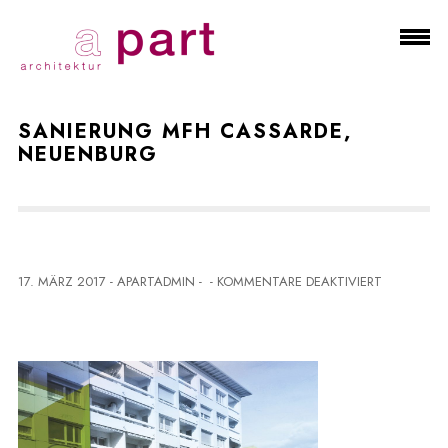
SANIERUNG MFH CASSARDE,
NEUENBURG
F
17. MÄRZ 2017
-
APARTADMIN
-
-
KOMMENTARE DEAKTIVIERT
Ü
R
S
A
N
I
E
R