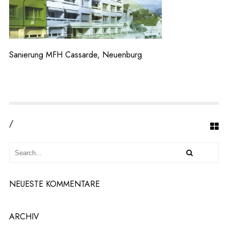
U
N
G
M
F
H
Sanierung MFH Cassarde, Neuenburg
C
A
S
S
A
R
D
/
E,
N
E
U
E
N
NEUESTE KOMMENTARE
B
U
R
G
ARCHIV