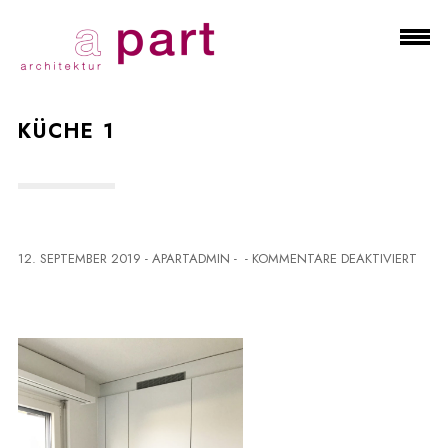
KÜCHE 1
F
12. SEPTEMBER 2019
-
APARTADMIN
-
-
KOMMENTARE DEAKTIVIERT
Ü
R
K
Ü
C
H
E
1