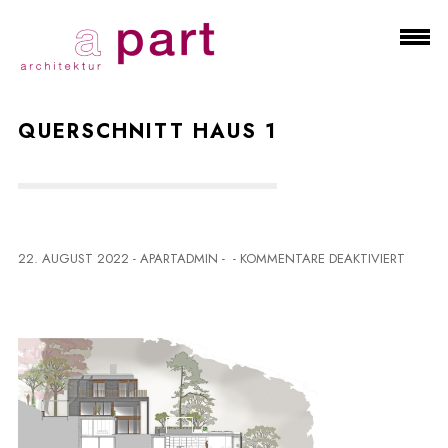
QUERSCHNITT HAUS 1
F
22. AUGUST 2022
-
APARTADMIN
-
-
KOMMENTARE DEAKTIVIERT
Ü
R
Q
U
E
R
S
C
H
N