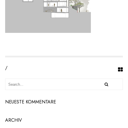
I
T
T
H
A
U
S
1
/
NEUESTE KOMMENTARE
ARCHIV