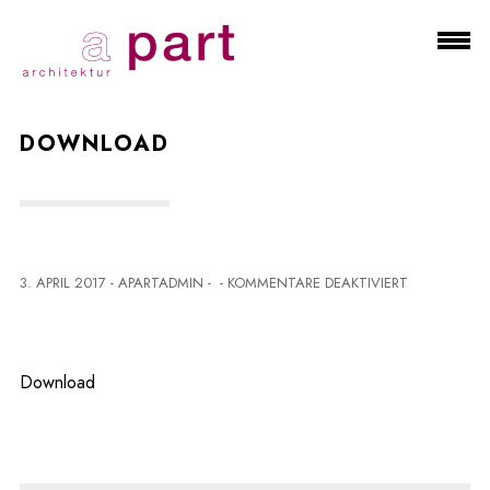
DOWNLOAD
F
3. APRIL 2017
-
APARTADMIN
-
-
KOMMENTARE DEAKTIVIERT
Ü
R
D
O
Download
W
N
L
O
A
D