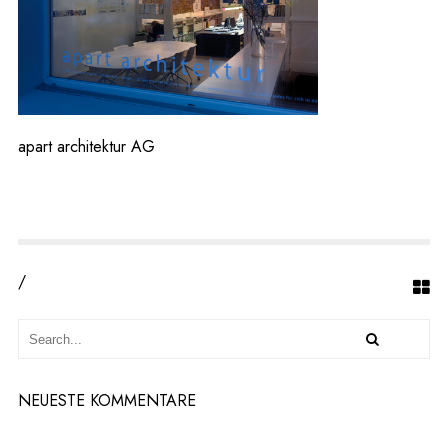
H
I
T
E
K
T
U
apart architektur AG
R
A
G
/
NEUESTE KOMMENTARE