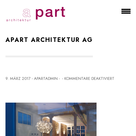
APART ARCHITEKTUR AG
F
9. MÄRZ 2017
-
APARTADMIN
-
-
KOMMENTARE DEAKTIVIERT
Ü
R
A
P
A
R
T
A
R
C