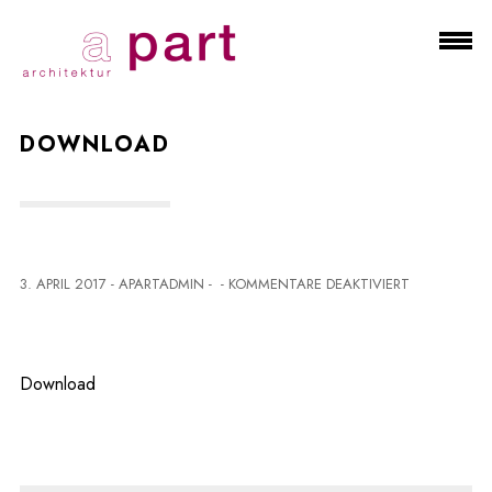
DOWNLOAD
F
3. APRIL 2017
-
APARTADMIN
-
-
KOMMENTARE DEAKTIVIERT
Ü
R
D
O
Download
W
N
L
O
A
D