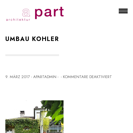
UMBAU KOHLER
F
9. MÄRZ 2017
-
APARTADMIN
-
-
KOMMENTARE DEAKTIVIERT
Ü
R
U
M
B
A
U
K
O
H