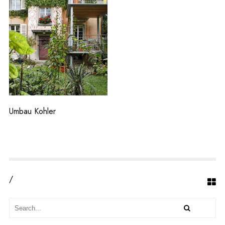
L
E
R
Umbau Kohler
/