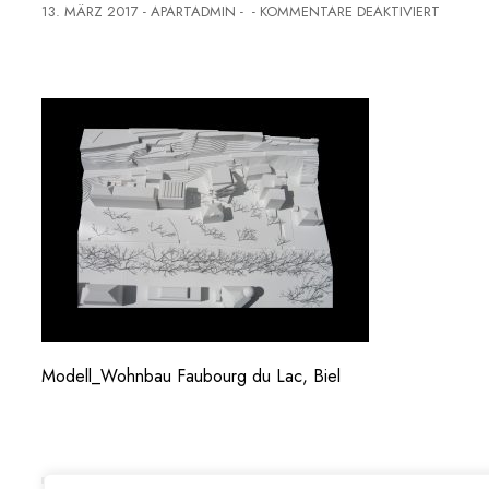
F
13. MÄRZ 2017
-
APARTADMIN
-
-
KOMMENTARE DEAKTIVIERT
Ü
R
M
O
D
E
L
L
_
W
O
H
N
B
A
U
F
Modell_Wohnbau Faubourg du Lac, Biel
A
U
B
O
U
R