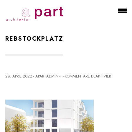
REBSTOCKPLATZ
F
28. APRIL 2022
-
APARTADMIN
-
-
KOMMENTARE DEAKTIVIERT
Ü
R
R
E
B
S
T
O
C
K